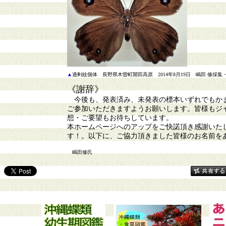
▲
過剰紋個体 長野県木曽町開田高原 2014年8月19日 嶋田 修採
《謝辞》
今後も、発表済み、未発表の標本いずれでもかま
ご参加いただきますようお願いします。皆様もジ
想・ご要望もお待ちしています。
本ホームページへのアップをご快諾頂き感謝いた
す！。以下に、ご協力頂きました皆様のお名前を
嶋田修氏