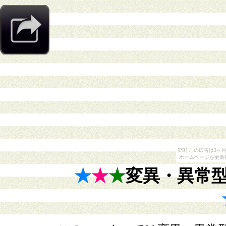
[PR] この広告は
ホームページを更新
★
★
★
変異・異常