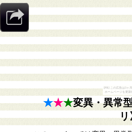
[PR] この広告は
ホームページを更新
★
★
★
変異・異常
リ