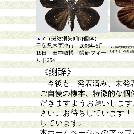
▲
♂（斑紋消失傾向個体）
千葉県木更津市 2006年6月
▲
♂後翅白紋消失
7月27日 嶋田 
18日 田中敏博 蝶研フィー
ルド254
《謝辞》
今後も、発表済み、未発
ご自慢の標本、特徴的な個
だきますようお願いします
さい。お待ちしています！
しています。
本ホームページへのアップ