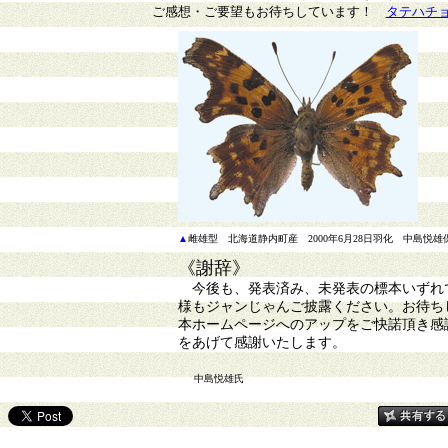
ご感想・ご要望もお待ちしています！
タテハチ
▲
雌雄型 北海道静内町産 2000年6月28日羽化 中島悦雄
《謝辞》
今後も、発表済み、未発表の標本いずれで
様もジャンじゃんご披露ください。お待ち
本ホームページへのアップをご快諾頂き感
をあげて感謝いたします。
中島悦雄
氏