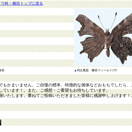
ョウ科・種目トップに戻る
保管
▲
同左裏面
蝶研フィールド179
もかまいません。ご自慢の標本、特徴的な個体などおもちでしたら、
しています！。また、ご感想・ご要望もお待ちしています。
謝いたします。重ねてご投稿いただきました皆様に感謝申し上げます！