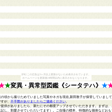
[PR] この広告は3ヶ月以上更新がないため表示されています。
ホームページを更新後24時間以内に表示されなくなります。
★
★
変異・異常型図鑑
《シータテハ》
★
の頃から撮りためていました写真やネガを現在,新田敦子が保管していまし
ですが、
不手際がありましたらご連絡ください
。
ご提供がありましたら、新たにその都度アップさせていただきます。
まずは、
に記し、割愛させていただいてます）。
ご自慢の標本、特徴的な個体などおも