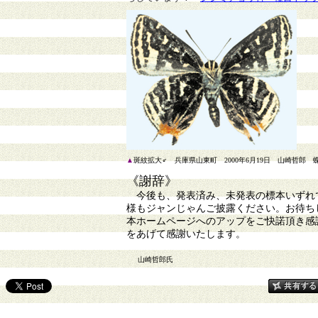
▲
斑紋拡大♂ 兵庫県山東町 2000年6月19日 山崎哲郎 蝶
《謝辞》
今後も、発表済み、未発表の標本いずれで
様もジャンじゃんご披露ください。お待ち
本ホームページへのアップをご快諾頂き感
をあげて感謝いたします。
山崎哲郎氏