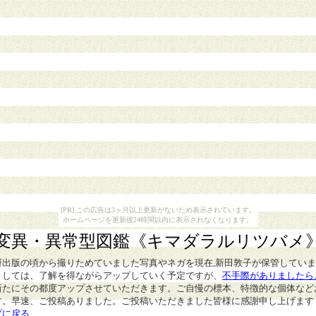
[PR] この広告は3ヶ月以上更新がないため表示されています。
ホームページを更新後24時間以内に表示されなくなります。
変異・異常型図鑑
《キマダラルリツバメ
研出版の頃から撮りためていました写真やネガを現在,新田敦子が保管してい
ましては、了解を得ながらアップしていく予定ですが、
不手際がありましたら
新たにその都度アップさせていただきます。ご自慢の標本、特徴的な個体など
す。早速、ご投稿ありました。ご投稿いただきました皆様に感謝申し上げます
プに戻る