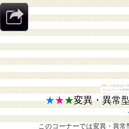
[PR] この広告は
ホームページを更新
★
★
★
変異・異常
このコーナーでは変異・異常