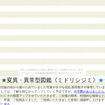
[PR] この広告は3ヶ月以上更新がないため表示されています。
ホームページを更新後24時間以内に表示されなくなります。
★
★
変異・異常型図鑑
《ミドリシジミ》
★
研出版の頃から撮りためていました写真やネガを現在,新田敦子が保管してい
ましては、了解を得ながらアップしていく予定ですが、
不手際がありましたら
新たにその都度アップさせていただきます。ご自慢の標本、特徴的な個体など
す。早速、ご投稿ありました。ご投稿いただきました皆様に感謝申し上げます
プに戻る