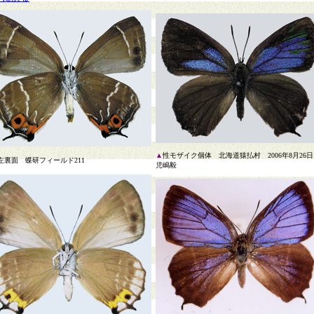
▲
性モザイク個体 北海道猿払村 2006年8月26
左裏面 蝶研フィールド211
児嶋毅