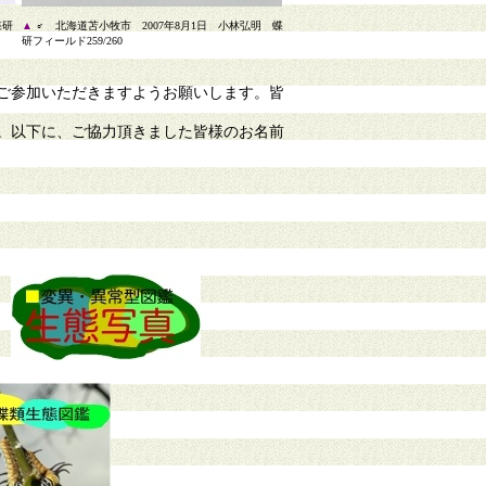
蝶研
▲
♂ 北海道苫小牧市 2007年8月1日 小林弘明 蝶
研フィールド259/260
ご参加いただきますようお願いします。皆
。以下に、ご協力頂きました皆様のお名前