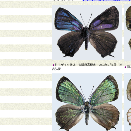
▲
性モザイク個体 大阪府高槻市 2003年6月6日 神
▲
同
吉弘視