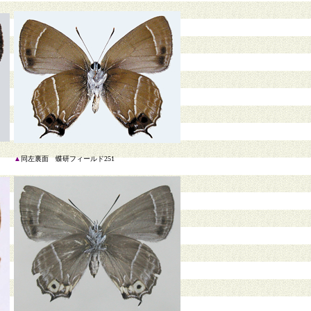
日
▲
同左裏面 蝶研フィールド251