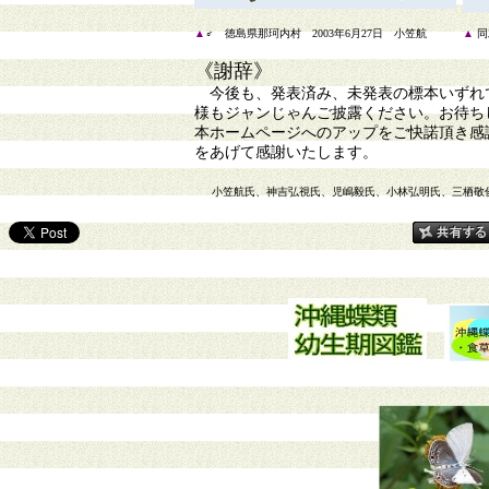
▲
♂ 徳島県那珂内村 2003年6月27日 小笠航
▲
同
《謝辞》
今後も、発表済み、未発表の標本いずれで
様もジャンじゃんご披露ください。お待ち
本ホームページへのアップをご快諾頂き感
をあげて感謝いたします。
小笠航氏、神吉弘視氏、児嶋毅氏、小林弘明氏、三栖敬