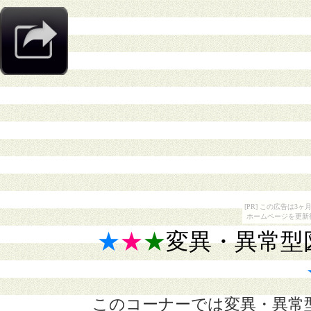
[PR] この広告は
ホームページを更新
★
★
★
変異・異常型
このコーナーでは変異・異常