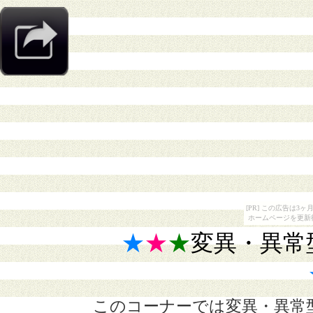
[PR] この広告は
ホームページを更新
★
★
★
変異・異常
このコーナーでは変異・異常