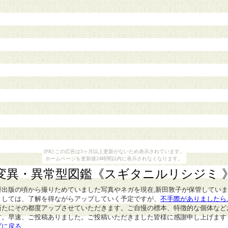
[PR] この広告は3ヶ月以上更新がないため表示されています。
ホームページを更新後24時間以内に表示されなくなります。
変異・異常型図鑑
《スギタニルリシジミ 
研出版の頃から撮りためていました写真やネガを現在,新田敦子が保管してい
ましては、了解を得ながらアップしていく予定ですが、
不手際がありましたら
新たにその都度アップさせていただきます。ご自慢の標本、特徴的な個体など
す。早速、ご投稿ありました。ご投稿いただきました皆様に感謝申し上げます
プに戻る