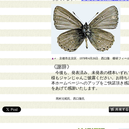
▲
♂ 京都市左京区 1978年4月26日 西口隆 蝶研フィール
《謝辞》
今後も、発表済み、未発表の標本いずれで
様もジャンじゃんご披露ください。お待ち
本ホームページへのアップをご快諾頂き感
をあげて感謝いたします。
岡村元昭氏、西口隆氏