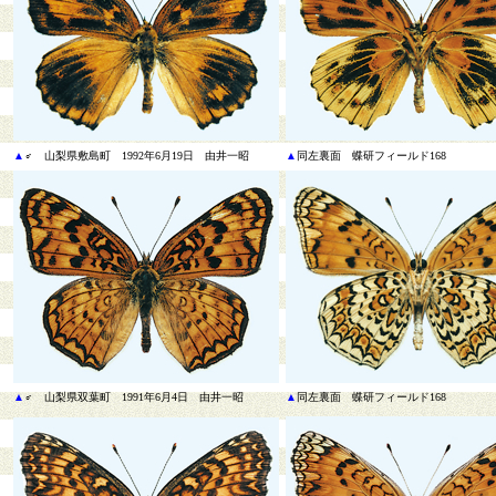
▲
♂ 山梨県敷島町 1992年6月19日 由井一昭
▲
同
左裏面 蝶研フィールド168
▲
♂ 山梨県双葉町 1991年6月4日 由井一昭
▲
同
左裏面 蝶研フィールド168