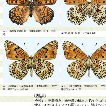
▲
♀ 山梨県双葉町産 1991年6月13日羽化 由井一
▲
同
左裏面 蝶研フィールド168
昭
▲
♂（写真左）山梨県双葉町 1991年6月5日 由井一
▲
♂ 山梨県敷島町 1991年6月4日 
昭 蝶研フィールド168
蝶研フィールド168
《謝辞》
今後も、発表済み、未発表の標本いずれでもかま
ご参加いただきますようお願いします。皆様もジ