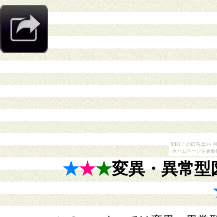
[PR] この広告は
ホームページを更新
★
★
★
変異・異常型