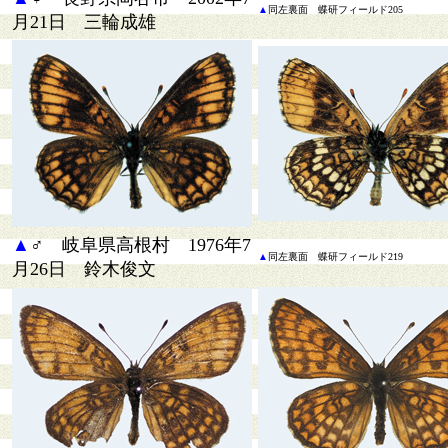
▲
同
左裏面 蝶研フィールド205
月21日 三輪成雄
▲
♂ 岐阜県高根村 1976年7
▲
同
左裏面 蝶研フィールド219
月26日 鈴木俊文