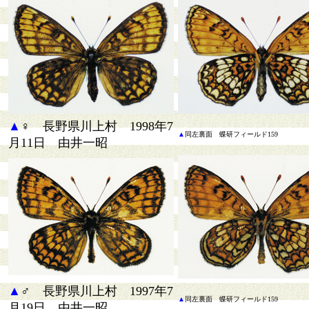
▲
♀ 長野県川上村 1998年7
▲
同
左裏面 蝶研フィールド159
月11日 由井一昭
▲
♂ 長野県川上村 1997年7
▲
同
左裏面 蝶研フィールド159
月19日 由井一昭