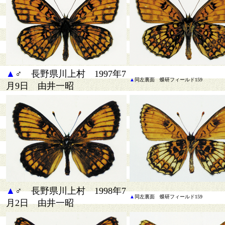
▲
♂ 長野県川上村 1997年7
▲
同
左裏面 蝶研フィールド159
月9日 由井一昭
▲
♂ 長野県川上村 1998年7
▲
同
左裏面 蝶研フィールド159
月2日 由井一昭