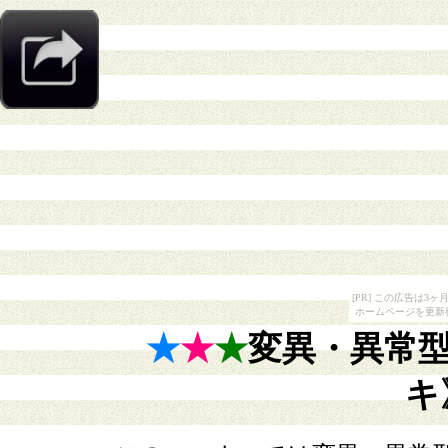
[PR] この広告は
ホームページを更新
★
★
★
変異・異常
キ