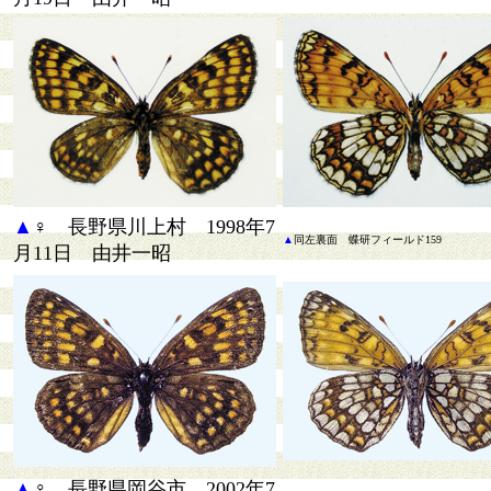
▲
♀ 長野県川上村 1998年7
▲
同
左裏面 蝶研フィールド159
月11日 由井一昭
▲
♀ 長野県岡谷市 2002年7