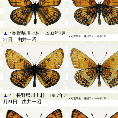
▲
♂長野県川上村 1982年7月
▲
同
左裏面 蝶研フィールド159
21日 由井一昭
▲
♂ 長野県川上村 1987年7
▲
同
左裏面 蝶研フィールド159
月21日 由井一昭